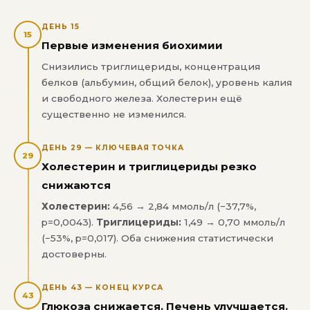
ДЕНЬ 15
15
Первые изменения биохимии
Снизились триглицериды, концентрация
белков (альбумин, общий белок), уровень калия
и свободного железа. Холестерин ещё
существенно не изменился.
ДЕНЬ 29 — КЛЮЧЕВАЯ ТОЧКА
29
Холестерин и триглицериды резко
снижаются
Холестерин:
4,56 → 2,84 ммоль/л (−37,7%,
p=0,0043).
Триглицериды:
1,49 → 0,70 ммоль/л
(−53%, p=0,017). Оба снижения статистически
достоверны.
ДЕНЬ 43 — КОНЕЦ КУРСА
43
Глюкоза снижается. Печень улучшается.