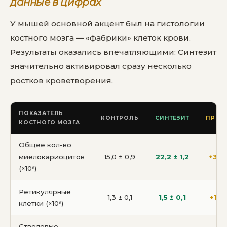
данные в цифрах
У мышей основной акцент был на гистологии
костного мозга — «фабрики» клеток крови.
Результаты оказались впечатляющими: Синтезит
значительно активировал сразу несколько
ростков кроветворения.
ПОКАЗАТЕЛЬ
КОНТРОЛЬ
СИНТЕЗИТ
ПРИР
КОСТНОГО МОЗГА
Общее кол-во
миелокариоцитов
15,0 ± 0,9
22,2 ± 1,2
+32,
(×10⁶)
Ретикулярные
1,3 ± 0,1
1,5 ± 0,1
+13,
клетки (×10⁶)
Стволовые