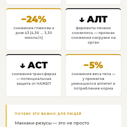
−24%
↓ АЛТ
снижение глюкозы к
ферменты печени
дню 43 (4,36 → 3,30
снизились — признак
ммоль/л)
снижения нагрузки на
орган
↓ АСТ
−5%
снижение трансфераз
снижение веса тела —
— потенциальная
у приматов
защита от НАЖБП
уменьшился аппетит и
потребление корма
ПОЧЕМУ ЭТО ВАЖНО ДЛЯ ЛЮДЕЙ
Маккаки-резусы — это не просто