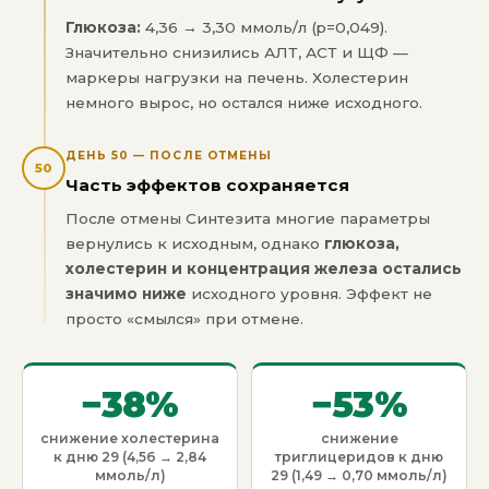
Глюкоза:
4,36 → 3,30 ммоль/л (p=0,049).
Значительно снизились АЛТ, АСТ и ЩФ —
маркеры нагрузки на печень. Холестерин
немного вырос, но остался ниже исходного.
ДЕНЬ 50 — ПОСЛЕ ОТМЕНЫ
50
Часть эффектов сохраняется
После отмены Синтезита многие параметры
вернулись к исходным, однако
глюкоза,
холестерин и концентрация железа остались
значимо ниже
исходного уровня. Эффект не
просто «смылся» при отмене.
−38%
−53%
снижение холестерина
снижение
к дню 29 (4,56 → 2,84
триглицеридов к дню
ммоль/л)
29 (1,49 → 0,70 ммоль/л)