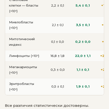
клетки — бласты
2,2 ± 0,1
5,4 ± 0,1
+14
(×10⁶)
Миелобласты
2,1 ± 0,1
3,5 ± 0,1
+40
(×10⁶)
Митотический
0,1 ± 0,0
0,2 ± 0,0
+50
индекс
Лимфоциты (×10⁶)
16,8 ± 1,8
22,0 ± 1,1
+23,
Мегакариоциты
0,3 ± 0,0
1,1 ± 0,1
+26
(×10⁶)
Эритробласты
0,5 ± 0,1
1,9 ± 0,1
+28
(×10⁶)
Все различия статистически достоверны.