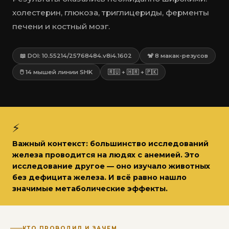
холестерин, глюкоза, триглицериды, ферменты
печени и костный мозг.
📖 DOI: 10.55214/25768484.v8i4.1602
🐒 8 макак-резусов
🖱 14 мышей линии SHK
🇷🇺 + 🇭🇷 + 🇵🇰
⚡
Важный контекст: большинство исследований
железа проводится на людях с анемией. Это
исследование другое — оно изучало животных
без дефицита железа
. И всё равно нашло
значимые метаболические эффекты.
КТО ПРОВОДИЛ И ЗАЧЕМ