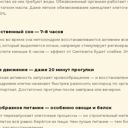
нство из них требуют воды. Обезвоженный организм работает 
статком масла. Даже лёгкое обезвоживание замедляет клеточ
0%.
ственный сон — 7–8 часов
о во время сна митохондрии восстанавливаются активнее все
, который выделяется ночью, напрямую стимулирует регенера
спите меньше 6 часов — эффект от Синтезита будет слабее. Эт
е движение — даже 20 минут прогулки
ская активность запускает кровообращение — и восстановлен
ндриями клетки начинают быстрее разносить кислород по орга
портзал. Достаточно прогулки после завтрака или вечером.
образное питание — особенно овощи и белок
ит перезапускает клеточные процессы — но строительный мат
леток всё равно берётся из пищи. Чем лучше питание — тем б
 для восстановления.