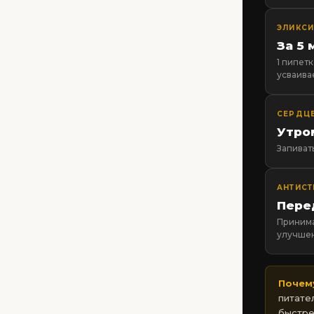
ЭЛИКСИ
За 5
1 пипет
усваива
СЕРДЦЕ
Утро
Запиват
АНТИСТ
Пере
Принима
улучшен
Почем
питате
быстре