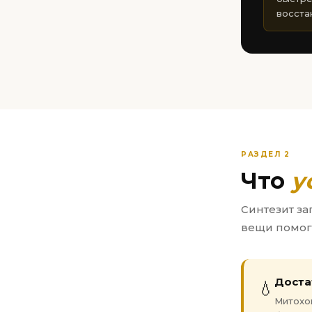
восста
РАЗДЕЛ 2
Что
у
Синтезит за
вещи помога
Доста
💧
Митохо