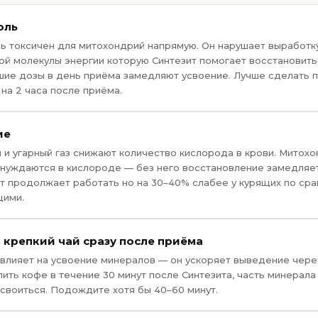
оль
ь токсичен для митохондрий напрямую. Он нарушает выработк
ой молекулы энергии которую Синтезит помогает восстановить
ие дозы в день приёма замедляют усвоение. Лучше сделать 
 на 2 часа после приёма.
ие
 и угарный газ снижают количество кислорода в крови. Митох
нуждаются в кислороде — без него восстановление замедляет
т продолжает работать но на 30–40% слабее у курящих по сра
щими.
 крепкий чай сразу после приёма
влияет на усвоение минералов — он ускоряет выведение через
пить кофе в течение 30 минут после Синтезита, часть минерала
усвоиться. Подождите хотя бы 40–60 минут.