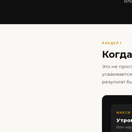
или
РАЗДЕЛ 1
Когда
Это не прос
усваивается
результат б
МАКСИ 
Утро
Или чер