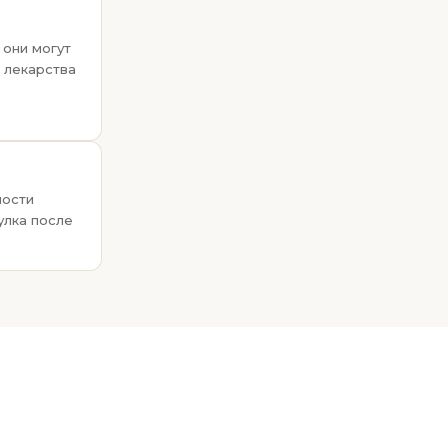
 они могут
 лекарства
мости
улка после