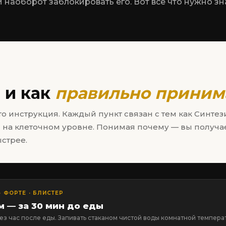
 наоборот заблокировать его. Вот всё что нужно зн
 и как
правильно приним
то инструкция. Каждый пункт связан с тем как Синтез
 на клеточном уровне. Понимая почему — вы получа
ыстрее.
· ФОРТЕ · БЛИСТЕР
м — за 30 мин до еды
ез час после еды. Запивать стаканом чистой воды комнатной темпера