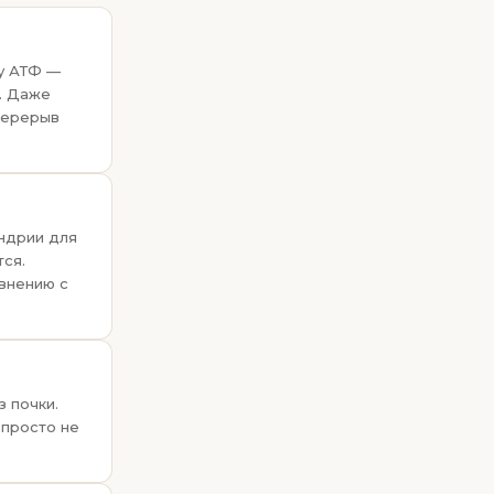
у АТФ —
. Даже
перерыв
ондрии для
ся.
внению с
 почки.
 просто не