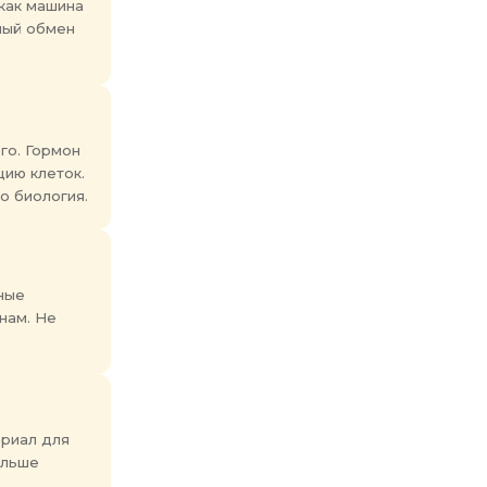
как машина
ный обмен
го. Гормон
цию клеток.
о биология.
ные
нам. Не
ериал для
ольше