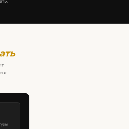
ать.
ать
ит
ете
туры.