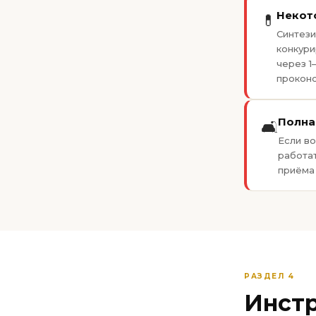
Некот
💊
Синтези
конкури
через 1
проконс
Полна
🛋️
Если в
работа
приёма 
РАЗДЕЛ 4
Инстр