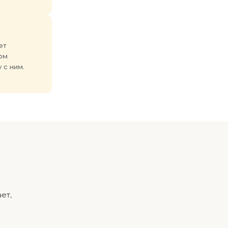
ет
ом
 с ним.
ет,