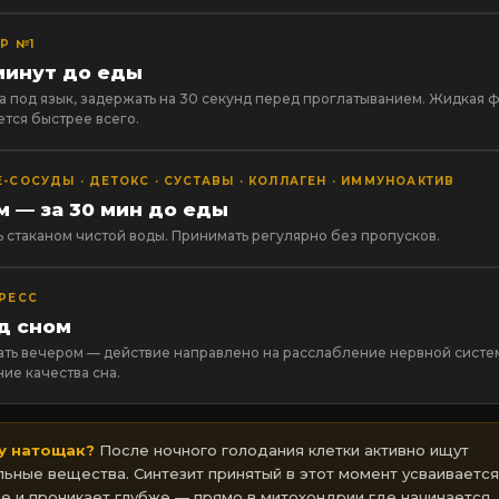
Р №1
 минут до еды
ка под язык, задержать на 30 секунд перед проглатыванием. Жидкая 
ется быстрее всего.
-СОСУДЫ · ДЕТОКС · СУСТАВЫ · КОЛЛАГЕН · ИММУНОАКТИВ
м — за 30 мин до еды
ь стаканом чистой воды. Принимать регулярно без пропусков.
РЕСС
д сном
ть вечером — действие направлено на расслабление нервной систе
ие качества сна.
у натощак?
После ночного голодания клетки активно ищут
льные вещества. Синтезит принятый в этот момент усваивается
е и проникает глубже — прямо в митохондрии где начинается