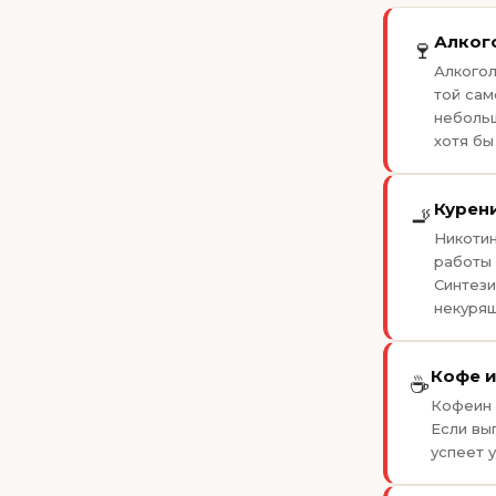
Алког
🍷
Алкогол
той сам
небольш
хотя бы
Курен
🚬
Никотин
работы 
Синтези
некуря
Кофе и
☕
Кофеин 
Если вы
успеет 