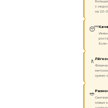
больши
с недо
на 20–3
Каче
😴
Именн
роста
Если 
Лёгко
🚶
Физиче
митохо
нужен с
Разно
🥗
Синтез
новых к
«сырья»