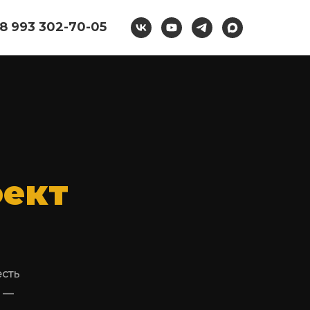
8 993 302-70-05
ект
есть
ы —