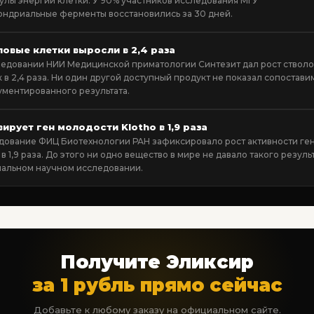
улы энергии клетки. У 90% участников исследования МГУ
ондриальные ферменты восстановились за 30 дней.
ловые клетки выросли в 2,4 раза
ледовании НИИ Медицинской приматологии Синтезит дал рост ствол
 в 2,4 раза. Ни один другой доступный продукт не показал сопостави
ументированного результата.
ирует ген молодости Klotho в 1,9 раза
дование ФИЦ Биотехнологии РАН зафиксировало рост активности ге
 в 1,9 раза. До этого ни одно вещество в мире не давало такого результ
альном научном исследовании.
Получите Эликсир
за 1 рубль прямо сейчас
Добавьте к любому заказу на официальном сайте.