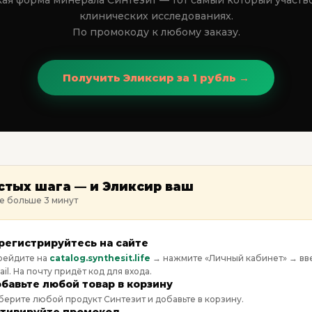
ая форма минерала Синтезит — тот самый который участво
клинических исследованиях.
По промокоду к любому заказу.
Получить Эликсир за 1 рубль →
стых шага — и Эликсир ваш
е больше 3 минут
регистрируйтесь на сайте
рейдите на
catalog.synthesit.life
→ нажмите «Личный кабинет» → вв
il. На почту придёт код для входа.
бавьте любой товар в корзину
ерите любой продукт Синтезит и добавьте в корзину.