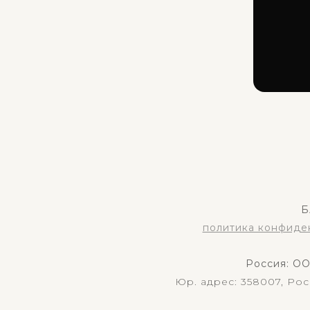
Б
политика конфиде
Россия: О
Юр. адрес: 358007, Рос