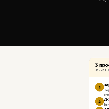
Жидк
3 про
Займёт н
За
1
Пе
ema
До
2
Выб