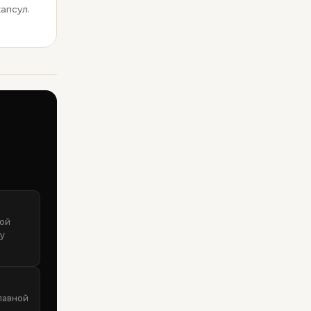
апсул.
кой
 у
лавной