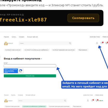
тивируйте промокод
оле «Промокод» введите код — и Эликсир №1 станет стоить 1 рубль.
ВАШ ПРОМОКОД
Скопировать
freeelix-xle987