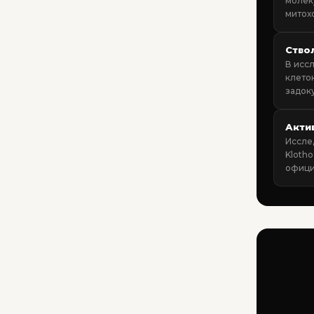
молек
митох
Ство
В исс
клеток
задок
Актив
Иссле
Klotho
офици