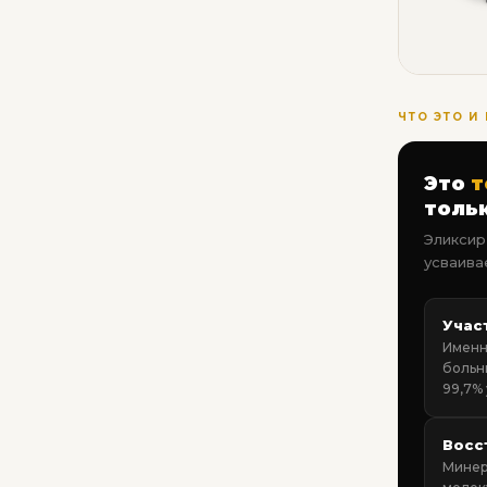
ЧТО ЭТО И
Это
т
тольк
Эликсир
усваива
Учас
Именн
больн
99,7%
Восс
Минер