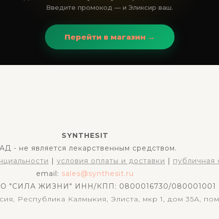
Введите промокод — и Эликсир ваш.
Перейти в магазин →
SYNTHESIT
АД - не является лекарственным средством.
нциальности
|
условия оплаты и доставки
|
публичная 
email:
sales@synthesit.ru
ОО "СИЛА ЖИЗНИ" ИНН/КПП: 0800016730/080001001
сия, Республика Калмыкия, Элиста, мкр 1, дом 35А, по