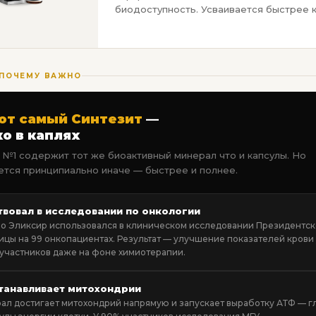
биодоступность. Усваивается быстрее к
 ПОЧЕМУ ВАЖНО
от самый Синтезит
—
о в каплях
 №1 содержит тот же биоактивный минерал что и капсулы. Но
ется принципиально иначе — быстрее и полнее.
твовал в исследовании по онкологии
о Эликсир использовался в клиническом исследовании Президентс
ицы на 99 онкопациентах. Результат — улучшение показателей крови
 участников даже на фоне химиотерапии.
танавливает митохондрии
ал достигает митохондрий напрямую и запускает выработку АТФ — г